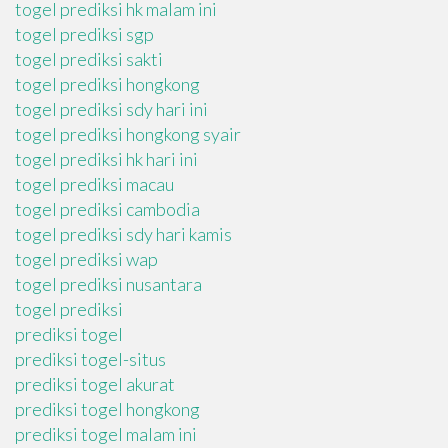
togel prediksi hk malam ini
togel prediksi sgp
togel prediksi sakti
togel prediksi hongkong
togel prediksi sdy hari ini
togel prediksi hongkong syair
togel prediksi hk hari ini
togel prediksi macau
togel prediksi cambodia
togel prediksi sdy hari kamis
togel prediksi wap
togel prediksi nusantara
togel prediksi
prediksi togel
prediksi togel-situs
prediksi togel akurat
prediksi togel hongkong
prediksi togel malam ini