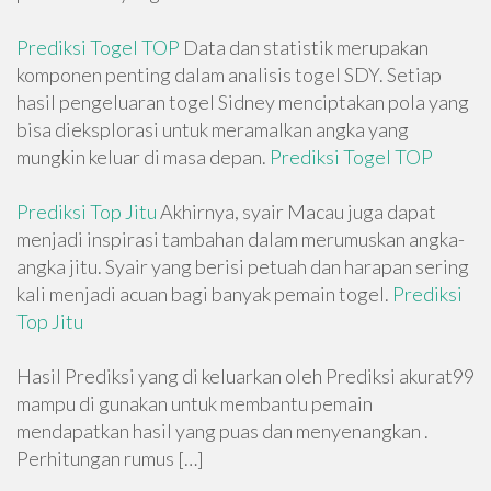
Prediksi Togel TOP
Data dan statistik merupakan
komponen penting dalam analisis togel SDY. Setiap
hasil pengeluaran togel Sidney menciptakan pola yang
bisa dieksplorasi untuk meramalkan angka yang
mungkin keluar di masa depan.
Prediksi Togel TOP
Prediksi Top Jitu
Akhirnya, syair Macau juga dapat
menjadi inspirasi tambahan dalam merumuskan angka-
angka jitu. Syair yang berisi petuah dan harapan sering
kali menjadi acuan bagi banyak pemain togel.
Prediksi
Top Jitu
Hasil Prediksi yang di keluarkan oleh Prediksi akurat99
mampu di gunakan untuk membantu pemain
mendapatkan hasil yang puas dan menyenangkan .
Perhitungan rumus […]