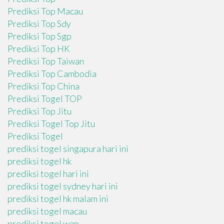
Prediksi Top Macau
Prediksi Top Sdy
Prediksi Top Sgp
Prediksi Top HK
Prediksi Top Taiwan
Prediksi Top Cambodia
Prediksi Top China
Prediksi Togel TOP
Prediksi Top Jitu
Prediksi Togel Top Jitu
Prediksi Togel
prediksi togel singapura hari ini
prediksi togel hk
prediksi togel hari ini
prediksi togel sydney hari ini
prediksi togel hk malam ini
prediksi togel macau
prediksi togel wap