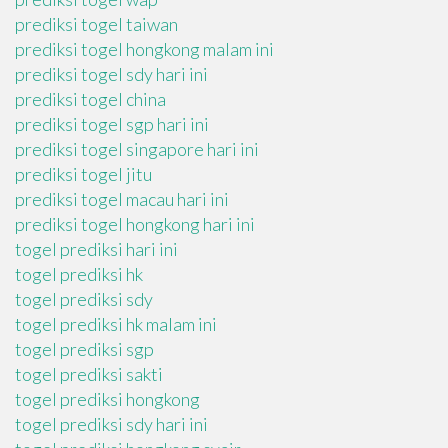
prediksi togel taiwan
prediksi togel hongkong malam ini
prediksi togel sdy hari ini
prediksi togel china
prediksi togel sgp hari ini
prediksi togel singapore hari ini
prediksi togel jitu
prediksi togel macau hari ini
prediksi togel hongkong hari ini
togel prediksi hari ini
togel prediksi hk
togel prediksi sdy
togel prediksi hk malam ini
togel prediksi sgp
togel prediksi sakti
togel prediksi hongkong
togel prediksi sdy hari ini