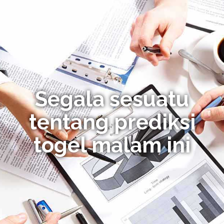
Segala sesuatu
tentang prediksi
togel malam ini