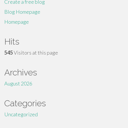
Create a free blog
Blog Homepage
Homepage
Hits
545
Visitors at this page
Archives
August 2026
Categories
Uncategorized