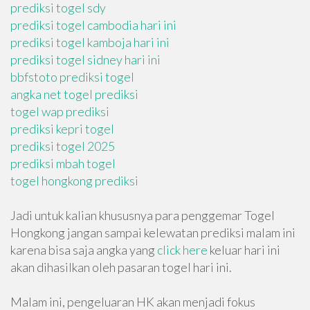
prediksi togel sdy
prediksi togel cambodia hari ini
prediksi togel kamboja hari ini
prediksi togel sidney hari ini
bbfstoto prediksi togel
angka net togel prediksi
togel wap prediksi
prediksi kepri togel
prediksi togel 2025
prediksi mbah togel
togel hongkong prediksi
Jadi untuk kalian khususnya para penggemar Togel
Hongkong jangan sampai kelewatan prediksi malam ini
karena bisa saja angka yang
click here
keluar hari ini
akan dihasilkan oleh pasaran togel hari ini.
Malam ini, pengeluaran HK akan menjadi fokus